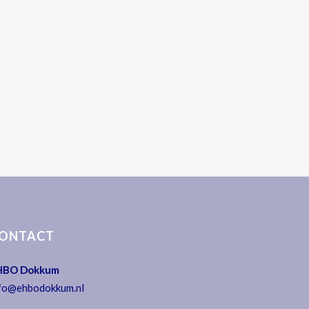
ONTACT
HBO Dokkum
fo@ehbodokkum.nl