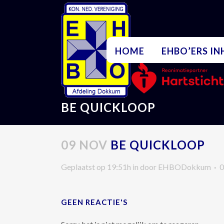
HOME
EHBO’ERS I
BE QUICKLOOP
09 NOV
BE QUICKLOOP
Geplaatst op 19:51h
in
door
EHBODokkum
0
GEEN REACTIE'S