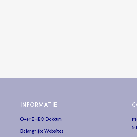
INFORMATIE
C
Over EHBO Dokkum
E
in
Belangrijke Websites