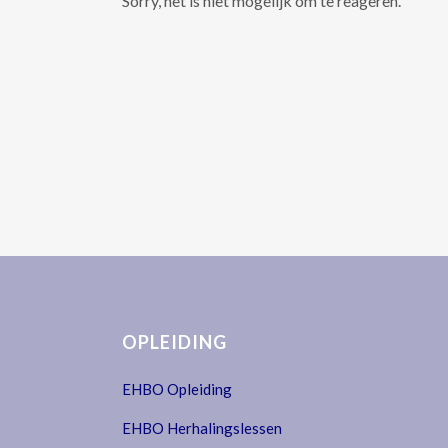
Sorry, het is niet mogelijk om te reageren.
OPLEIDING
EHBO Opleiding
EHBO Herhalingslessen