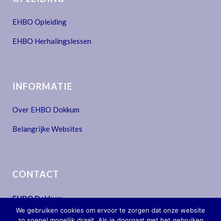
EHBO Opleiding
EHBO Herhalingslessen
INFORMATIE
Over EHBO Dokkum
Belangrijke Websites
CONTACT
EHBO Dokkum
We gebruiken cookies om ervoor te zorgen dat onze website
info@ehbodokkum.nl
zo soepel mogelijk draait. Als je doorgaat met het gebruiken