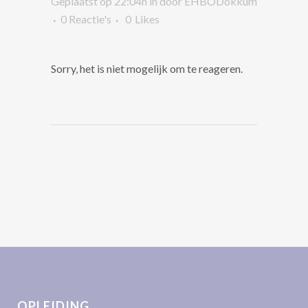
Geplaatst op 22:04h
in
door
EHBODokkum
0 Reactie's
0
Likes
Sorry, het is niet mogelijk om te reageren.
OPLEIDING