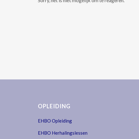
Sorry, het is niet mogelijk om te reageren.
OPLEIDING
EHBO Opleiding
EHBO Herhalingslessen