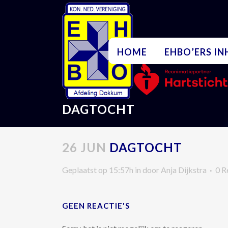
HOME
EHBO’ERS I
DAGTOCHT
26 JUN
DAGTOCHT
Geplaatst op 15:57h
in
door
Anja Dijkstra
0 R
GEEN REACTIE'S