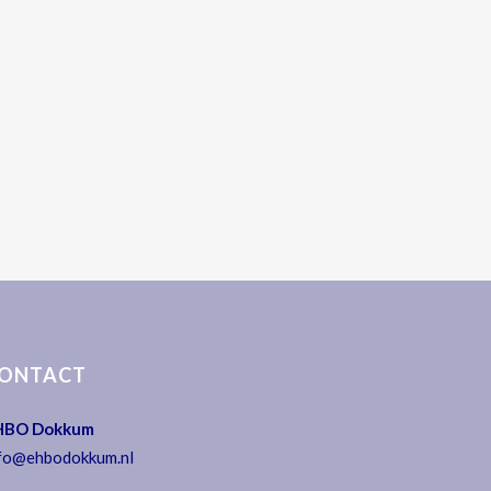
ONTACT
HBO Dokkum
fo@ehbodokkum.nl