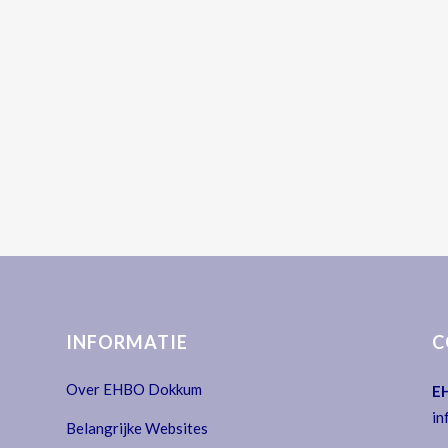
INFORMATIE
C
Over EHBO Dokkum
E
in
Belangrijke Websites