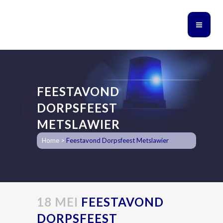
FEESTAVOND
DORPSFEEST
METSLAWIER
Home
>
Feestavond Dorpsfeest Metslawier
18 MEI
FEESTAVOND
DORPSFEEST