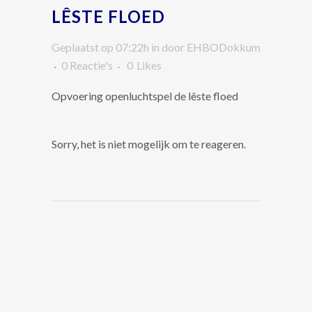
LÊSTE FLOED
Geplaatst op 07:22h
in
door
EHBODokkum
0 Reactie's
0
Likes
Opvoering openluchtspel de lêste floed
Sorry, het is niet mogelijk om te reageren.