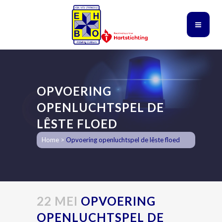
OPVOERING
OPENLUCHTSPEL DE
LÊSTE FLOED
Home
>
Opvoering openluchtspel de lêste floed
22 MEI
OPVOERING
OPENLUCHTSPEL DE