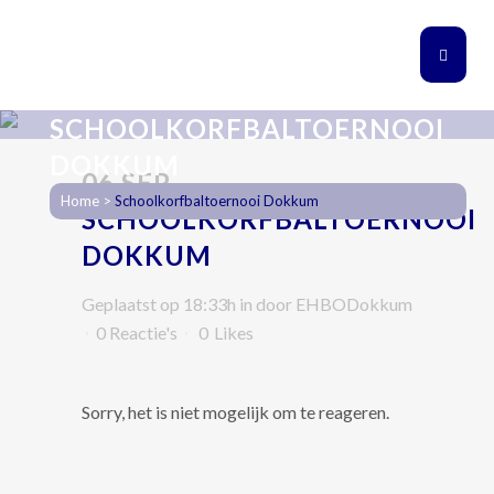
SCHOOLKORFBALTOERNOOI
DOKKUM
06 SEP
Home
>
Schoolkorfbaltoernooi Dokkum
SCHOOLKORFBALTOERNOOI
DOKKUM
Geplaatst op 18:33h
in
door
EHBODokkum
0 Reactie's
0
Likes
Sorry, het is niet mogelijk om te reageren.