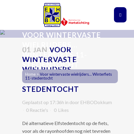
VOOR WINTERVASTE
WIELRIJDERS…
01 JAN
VOOR
WINTERFIETS 11-
WINTERVASTE
STEDENTOCHT
WIELRIJDERS…
Home
>
Voor wintervaste wielrijders… Winterfiets
WINTERFIETS 11-
11-stedentocht
STEDENTOCHT
Geplaatst op 17:36h
in
door
EHBODokkum
0 Reactie's
0
Likes
Dé alternatieve Elfstedentocht op de fiets,
voor als de rayonhoofden nog niet tevreden